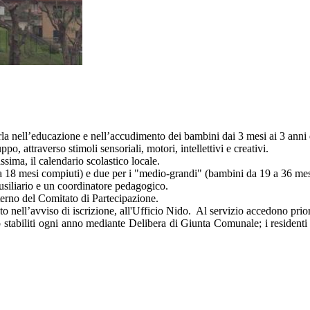
arla nell’educazione e nell’accudimento dei bambini dai 3 mesi ai 3 anni 
ppo, attraverso stimoli sensoriali, motori, intellettivi e creativi.
ssima, il calendario scolastico locale.
3 a 18 mesi compiuti) e due per i "medio-grandi" (bambini da 19 a 36 mes
ausiliario e un coordinatore pedagogico.
nterno del Comitato di Partecipazione.
 nell’avviso di iscrizione, all'Ufficio Nido. Al servizio accedono priori
gono stabiliti ogni anno mediante Delibera di Giunta Comunale; i residen