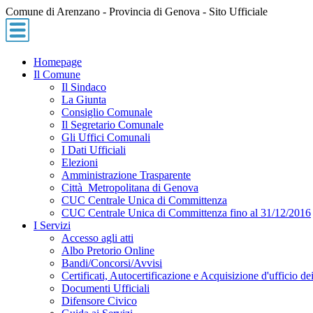
Comune di Arenzano - Provincia di Genova - Sito Ufficiale
Homepage
Il Comune
Il Sindaco
La Giunta
Consiglio Comunale
Il Segretario Comunale
Gli Uffici Comunali
I Dati Ufficiali
Elezioni
Amministrazione Trasparente
Città Metropolitana di Genova
CUC Centrale Unica di Committenza
CUC Centrale Unica di Committenza fino al 31/12/2016
I Servizi
Accesso agli atti
Albo Pretorio Online
Bandi/Concorsi/Avvisi
Certificati, Autocertificazione e Acquisizione d'ufficio dei
Documenti Ufficiali
Difensore Civico