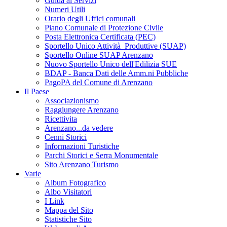
Guida ai Servizi
Numeri Utili
Orario degli Uffici comunali
Piano Comunale di Protezione Civile
Posta Elettronica Certificata (PEC)
Sportello Unico Attività Produttive (SUAP)
Sportello Online SUAP Arenzano
Nuovo Sportello Unico dell'Edilizia SUE
BDAP - Banca Dati delle Amm.ni Pubbliche
PagoPA del Comune di Arenzano
Il Paese
Associazionismo
Raggiungere Arenzano
Ricettivita
Arenzano...da vedere
Cenni Storici
Informazioni Turistiche
Parchi Storici e Serra Monumentale
Sito Arenzano Turismo
Varie
Album Fotografico
Albo Visitatori
I Link
Mappa del Sito
Statistiche Sito