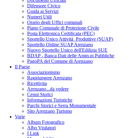
Documenti Ufficiali
Difensore Civico
Guida ai Servizi
Numeri Utili
Orario degli Uffici comunali
Piano Comunale di Protezione Civile
Posta Elettronica Certificata (PEC)
Sportello Unico Attività Produttive (SUAP)
Sportello Online SUAP Arenzano
Nuovo Sportello Unico dell'Edilizia SUE
BDAP - Banca Dati delle Amm.ni Pubbliche
PagoPA del Comune di Arenzano
Il Paese
Associazionismo
Raggiungere Arenzano
Ricettivita
Arenzano...da vedere
Cenni Storici
Informazioni Turistiche
Parchi Storici e Serra Monumentale
Sito Arenzano Turismo
Varie
Album Fotografico
Albo Visitatori
I Link