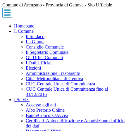
Comune di Arenzano - Provincia di Genova - Sito Ufficiale
Homepage
Il Comune
Il Sindaco
La Giunta
Consiglio Comunale
Il Segretario Comunale
Gli Uffici Comunali
I Dati Ufficiali
Elezioni
Amministrazione Trasparente
Città Metropolitana di Genova
CUC Centrale Unica di Committenza
CUC Centrale Unica di Committenza fino al
31/12/2016
I Servizi
Accesso agli atti
Albo Pretorio Online
Bandi/Concorsi/Avvisi
Certificati, Autocertificazione e Acquisizione d'ufficio
dei dati