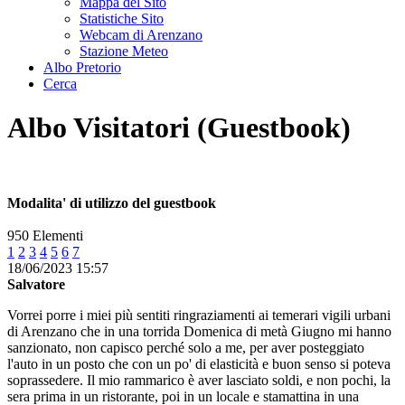
Mappa del Sito
Statistiche Sito
Webcam di Arenzano
Stazione Meteo
Albo Pretorio
Cerca
Albo Visitatori (Guestbook)
Modalita' di utilizzo del guestbook
950 Elementi
1
2
3
4
5
6
7
18/06/2023 15:57
Salvatore
Vorrei porre i miei più sentiti ringraziamenti ai temerari vigili urbani
di Arenzano che in una torrida Domenica di metà Giugno mi hanno
sanzionato, non capisco perché solo a me, per aver posteggiato
l'auto in un posto che con un po' di elasticità e buon senso si poteva
soprassedere. Il mio rammarico è aver lasciato soldi, e non pochi, la
sera prima in un ristorante, poi in un locale e stamattina in una