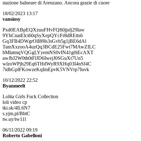
stazione balneare di Arenzano. Ancora grazie di cuore
18/02/2023 13:17
vansiosy
Pxd0EABpEQXzuuFHvFQft0jjsfj29Iaw
9YhCnatElci60qSyXepQYcFr8dREtts6
Gq3FB4DWgrOlI89ls3sGvb5g1jBE6dAl
TamXxzooA4uzQq3BCdE25Fwt7MAwZILC
bMlatmqVQGgLYyemNS0vIN41g0iEcAXT
awJbJ2W0th0tFlJD6IwejJ0SGuXt7Un5
wlzoWPjh29Eq6THdWyR9XHq03I4nSf4C
7idbGplFKowzeKqImEpvK5VNVrp7Iuvk
10/12/2022 22:52
Byanmeelt
Lolita Girls Fuck Collection
loli video cp
tki.sk/4lL6N7
s.yjm.pl/BbtC
tw.uy/tw11l
06/11/2022 09:19
Roberto Gabelloni