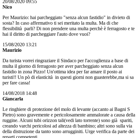
20/08/2020 09:55
Nico
Per Maurizio: hai parcheggiato "senza alcun fastidio" in divieto di
sosta? In caso affermativo ti sei meritato la multa. Ma di che
flessibilità parli? Di non prendere una multa perchè è ferragosto e te
hai il diritto di parcheggiare l'auto dove vuoi?
15/08/2020 13:21
Maurizio
Da turista vorrei ringraziare il Sindaco per l'accoglienza a base di
multa il giorno di ferragosto per aver parcheggiato senza alcun
fastidio in zona Pizzo! Un'ottima idea per far amare il posto ai
turisti!! Un pò di elasticità in questi giorni non guasterebbe,ma si sa
per fare cassa!
14/08/2018 14:48
Giancarla
Le ringhiere di protezione del molo di levante (accanto ai Bagni S
Pietro) sono gravemente e pericolosamente ammalorate a causa della
ruggine. Alcuni tubi orizzon tali(vedi lato torrente) sono già spariti,
creando varchi pericolosi ad altezza di bambino; altri sono sulla via
della distruzione da tanto sono arrugginiti. Urge verifica da parte dei
reparti competenti.