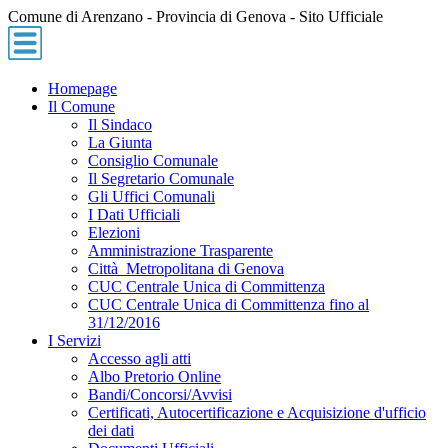
Comune di Arenzano - Provincia di Genova - Sito Ufficiale
Homepage
Il Comune
Il Sindaco
La Giunta
Consiglio Comunale
Il Segretario Comunale
Gli Uffici Comunali
I Dati Ufficiali
Elezioni
Amministrazione Trasparente
Città Metropolitana di Genova
CUC Centrale Unica di Committenza
CUC Centrale Unica di Committenza fino al
31/12/2016
I Servizi
Accesso agli atti
Albo Pretorio Online
Bandi/Concorsi/Avvisi
Certificati, Autocertificazione e Acquisizione d'ufficio
dei dati