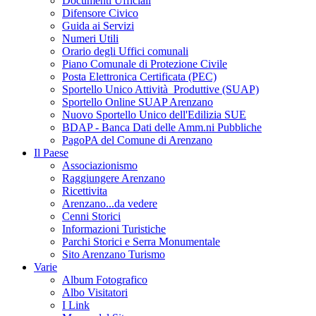
Documenti Ufficiali
Difensore Civico
Guida ai Servizi
Numeri Utili
Orario degli Uffici comunali
Piano Comunale di Protezione Civile
Posta Elettronica Certificata (PEC)
Sportello Unico Attività Produttive (SUAP)
Sportello Online SUAP Arenzano
Nuovo Sportello Unico dell'Edilizia SUE
BDAP - Banca Dati delle Amm.ni Pubbliche
PagoPA del Comune di Arenzano
Il Paese
Associazionismo
Raggiungere Arenzano
Ricettivita
Arenzano...da vedere
Cenni Storici
Informazioni Turistiche
Parchi Storici e Serra Monumentale
Sito Arenzano Turismo
Varie
Album Fotografico
Albo Visitatori
I Link