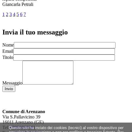
Giancarla Petrali
1
2
3
4
5
6
7
Invia il tuo messaggio
Nome
Email
Titolo
Messaggio
Comune di Arenzano
Via S.Pallavicino 39
16011 Arenzano (GE)
Tel
+3901091381
Questo sito ha inviato dei cookies (tecnici) al vostro dispositivo per