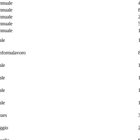
annuale
annuale
annuale
annuale
annuale
ale
informalavoro
ale
ale
ale
ale
lues
ggio