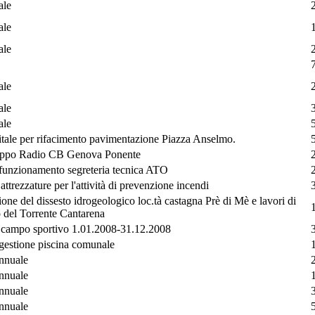
ale
ale
ale
ale
ale
ale
itale per rifacimento pavimentazione Piazza Anselmo.
uppo Radio CB Genova Ponente
 funzionamento segreteria tecnica ATO
attrezzature per l'attività di prevenzione incendi
one del dissesto idrogeologico loc.tà castagna Prè di Mè e lavori di
 del Torrente Cantarena
e campo sportivo 1.01.2008-31.12.2008
gestione piscina comunale
annuale
annuale
annuale
annuale