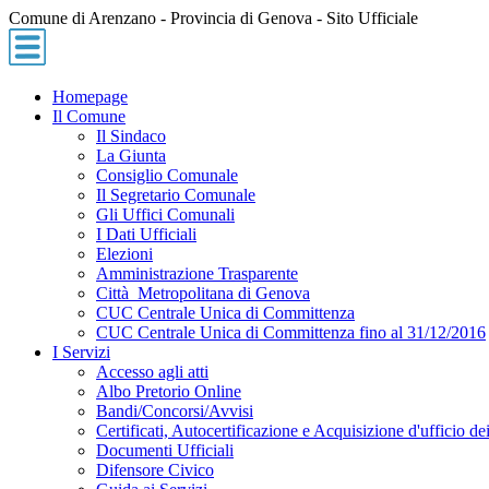
Comune di Arenzano - Provincia di Genova - Sito Ufficiale
Homepage
Il Comune
Il Sindaco
La Giunta
Consiglio Comunale
Il Segretario Comunale
Gli Uffici Comunali
I Dati Ufficiali
Elezioni
Amministrazione Trasparente
Città Metropolitana di Genova
CUC Centrale Unica di Committenza
CUC Centrale Unica di Committenza fino al 31/12/2016
I Servizi
Accesso agli atti
Albo Pretorio Online
Bandi/Concorsi/Avvisi
Certificati, Autocertificazione e Acquisizione d'ufficio dei
Documenti Ufficiali
Difensore Civico