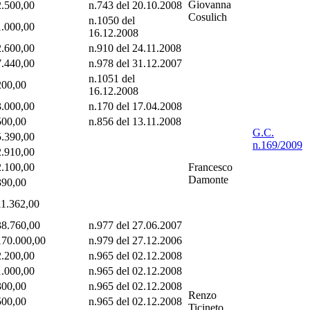
Giovanna
2.500,00
n.743 del 20.10.2008
Cosulich
n.1050 del
1.000,00
16.12.2008
2.600,00
n.910 del 24.11.2008
7.440,00
n.978 del 31.12.2007
n.1051 del
200,00
16.12.2008
3.000,00
n.170 del 17.04.2008
500,00
n.856 del 13.11.2008
G.C.
5.390,00
n.169/2009
2.910,00
2.100,00
Francesco
Damonte
390,00
11.362,00
38.760,00
n.977 del 27.06.2007
170.000,00
n.979 del 27.12.2006
2.200,00
n.965 del 02.12.2008
1.000,00
n.965 del 02.12.2008
300,00
n.965 del 02.12.2008
Renzo
500,00
n.965 del 02.12.2008
Ticineto