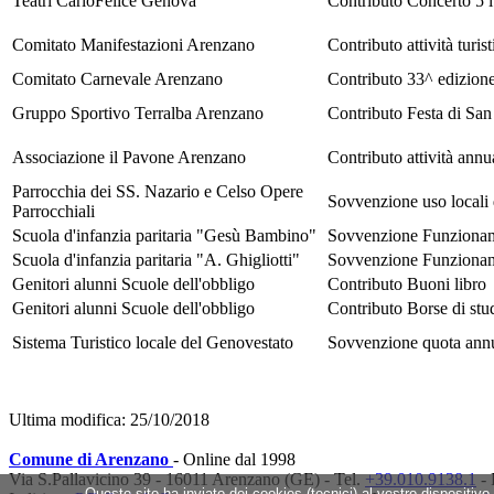
Teatri CarloFelice Genova
Contributo Concerto 5 l
Comitato Manifestazioni Arenzano
Contributo attività turis
Comitato Carnevale Arenzano
Contributo 33^ edizion
Gruppo Sportivo Terralba Arenzano
Contributo Festa di Sa
Associazione il Pavone Arenzano
Contributo attività annu
Parrocchia dei SS. Nazario e Celso Opere
Sovvenzione uso locali 
Parrocchiali
Scuola d'infanzia paritaria "Gesù Bambino"
Sovvenzione Funzionam
Scuola d'infanzia paritaria "A. Ghigliotti"
Sovvenzione Funzionam
Genitori alunni Scuole dell'obbligo
Contributo Buoni libro
Genitori alunni Scuole dell'obbligo
Contributo Borse di stu
Sistema Turistico locale del Genovestato
Sovvenzione quota annu
Ultima modifica: 25/10/2018
Comune di Arenzano
- Online dal 1998
Via S.Pallavicino 39 - 16011 Arenzano (GE) - Tel.
+39.010.9138.1
- 
Questo sito ha inviato dei cookies (tecnici) al vostro dispositivo