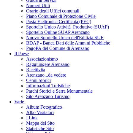
Guida ai Servizi
Numeri Utili
Orario degli Uffici comunali
Piano Comunale di Protezione Civile
Posta Elettronica Certificata (PEC)
Sportello Unico Attività Produttive (SUAP)
Sportello Online SUAP Arenzano
Nuovo Sportello Unico dell'Edilizia SUE
BDAP - Banca Dati delle Amm.ni Pubbliche
PagoPA del Comune di Arenzano
Il Paese
Associazionismo
Raggiungere Arenzano
Ricettivita
Arenzano...da vedere
Cenni Storici
Informazioni Turistiche
Parchi Storici e Serra Monumentale
Sito Arenzano Turismo
Varie
Album Fotografico
Albo Visitatori
I Link
Mappa del Sito
Statistiche Sito