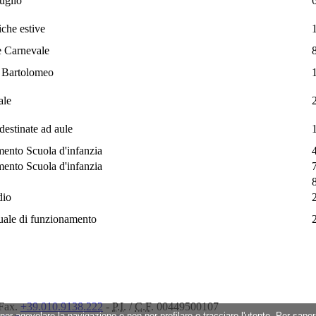
uglio
tiche estive
e Carnevale
n Bartolomeo
ale
destinate ad aule
ento Scuola d'infanzia
ento Scuola d'infanzia
dio
ale di funzionamento
Fax.
+39.010.9138.222
-
P.I.
/
C.F.
00449500107
 per agevolare la navigazione e non per profilare o tracciare l'utente. Per sape