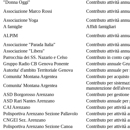
"Donna Oggi"
Contributo attività annu
Associazione Marco Rossi
Contributo attività annu
Associazione Yoga
Contributo attività annu
A famiglie
Affidi famigliari
ALPIM
Contributo attività annu
Associazione "Parada Italia"
Contributo attività annu
Associazione "Libera"
Contributo attività annu
Parrocchia dei SS. Nazario e Celso
Contributo in conto cap
Gruppo Radio CB Genova Ponente
Contributo annuale Gr
Autorita' d'ambito Territoriale Genova
Contributo annuale per
Comunita' Montana Argentea
Contributo per acquisto 
Contributo per sistemazi
Comunita' Montana Argentea
manutenzione dell'alveo
ASD Borgorosso Arenzano
Contributo per gestion
ASD Rari Nantes Arenzano
Contributo annuale per 
CAI Arenzano
Contributo per attività 
Polisportiva Arenzano Sezione Pallavolo
Contributo per attività 
CNGEI Sez. Arenzano
Contributo per attività 
Polisportiva Arenzano Sezione Canoa
Contributo per attività 