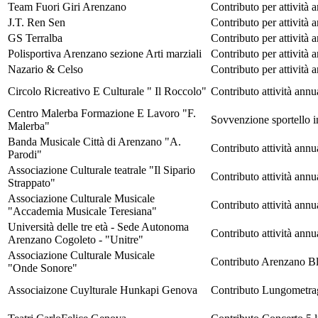
Team Fuori Giri Arenzano
Contributo per attività 
J.T. Ren Sen
Contributo per attività 
GS Terralba
Contributo per attività 
Polisportiva Arenzano sezione Arti marziali
Contributo per attività 
Nazario & Celso
Contributo per attività 
Circolo Ricreativo E Culturale " Il Roccolo"
Contributo attività annu
Centro Malerba Formazione E Lavoro "F.
Sovvenzione sportello 
Malerba"
Banda Musicale Città di Arenzano "A.
Contributo attività annu
Parodi"
Associazione Culturale teatrale "Il Sipario
Contributo attività annu
Strappato"
Associazione Culturale Musicale
Contributo attività annu
"Accademia Musicale Teresiana"
Università delle tre età - Sede Autonoma
Contributo attività annu
Arenzano Cogoleto - "Unitre"
Associazione Culturale Musicale
Contributo Arenzano B
"Onde Sonore"
Associaizone Cuylturale Hunkapi Genova
Contributo Lungometra