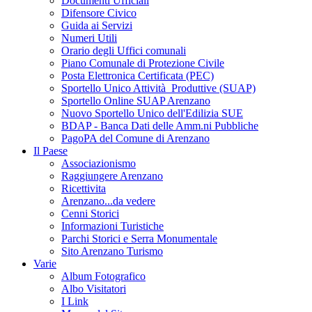
Documenti Ufficiali
Difensore Civico
Guida ai Servizi
Numeri Utili
Orario degli Uffici comunali
Piano Comunale di Protezione Civile
Posta Elettronica Certificata (PEC)
Sportello Unico Attività Produttive (SUAP)
Sportello Online SUAP Arenzano
Nuovo Sportello Unico dell'Edilizia SUE
BDAP - Banca Dati delle Amm.ni Pubbliche
PagoPA del Comune di Arenzano
Il Paese
Associazionismo
Raggiungere Arenzano
Ricettivita
Arenzano...da vedere
Cenni Storici
Informazioni Turistiche
Parchi Storici e Serra Monumentale
Sito Arenzano Turismo
Varie
Album Fotografico
Albo Visitatori
I Link