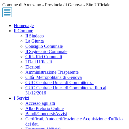
Comune di Arenzano - Provincia di Genova - Sito Ufficiale
Homepage
Il Comune
Il Sindaco
La Giunta
Consiglio Comunale
Il Segretario Comunale
Gli Uffici Comunali
I Dati Ufficiali
Elezioni
Amministrazione Trasparente
Città Metropolitana di Genova
CUC Centrale Unica di Committenza
CUC Centrale Unica di Committenza fino al
31/12/2016
I Servizi
Accesso agli atti
Albo Pretorio Online
Bandi/Concorsi/Avvisi
Certificati, Autocertificazione e Acquisizione d'ufficio
dei dati